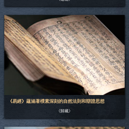
《易經》蘊涵著樸素深刻的自然法則和辯證思想
《歸藏》