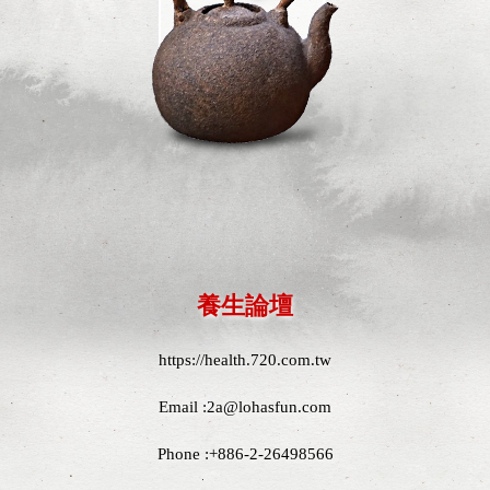
養生論壇
https://
health.720.com.tw
Email :
2a@lohasfun.com
Phone :+886-2-26498566